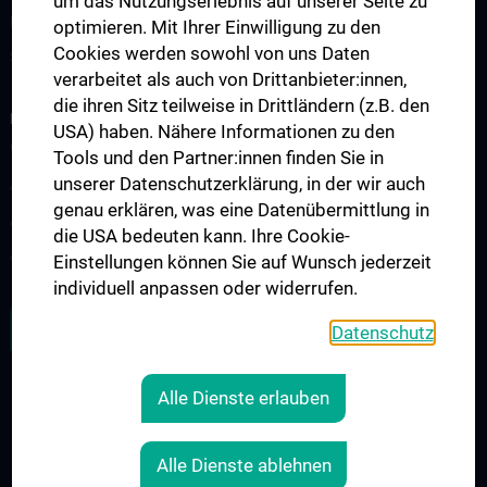
um das Nutzungserlebnis auf unserer Seite zu
Postgraduale Programme
optimieren. Mit Ihrer Einwilligung zu den
Cookies werden sowohl von uns Daten
Sekretariat
verarbeitet als auch von Drittanbieter:innen,
die ihren Sitz teilweise in Drittländern (z.B. den
FORSCHUNG
USA) haben. Nähere Informationen zu den
Wissenschaft und Forschung
Tools und den Partner:innen finden Sie in
unserer Datenschutzerklärung, in der wir auch
Abteilung für Angiologie
genau erklären, was eine Datenübermittlung in
Abteilung für Kardiologie
die USA bedeuten kann. Ihre Cookie-
Abteilung für Pulmologie
Einstellungen können Sie auf Wunsch jederzeit
individuell anpassen oder widerrufen.
ZU DEN OFFENEN STELLEN
Datenschutz
Alle Dienste erlauben
RECHTLICHES
KONTAKT
Alle Dienste ablehnen
COOKIE-EINSTELLUNGEN