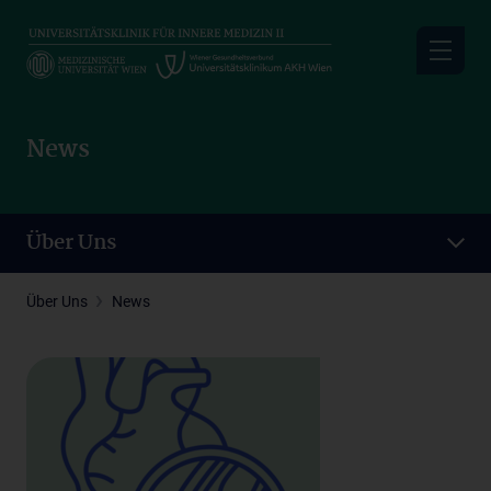
Skip
to
main
content
News
Über Uns
Über Uns
News