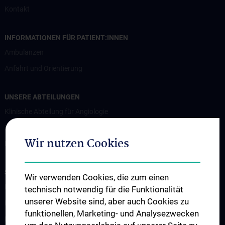
Kontakt
INFORMATIONEN FÜR PATIENT:INNEN
Ambulanzen
Anfahrt und Orientierung
UNSERE ABTEILUNGEN
Klinische Abteilung für Angiologie
Klinische Abteilung für Kardiologie
Wir nutzen Cookies
Klinische Abteilung für Pulmologie
STUDIUM, AUS- UND WEITERBILDUNG
Wir verwenden Cookies, die zum einen
Lehre an der Universitätsklinik für Innere Medizin II
technisch notwendig für die Funktionalität
unserer Website sind, aber auch Cookies zu
Famulatur und KPJ
funktionellen, Marketing- und Analysezwecken
Mentoring Programme