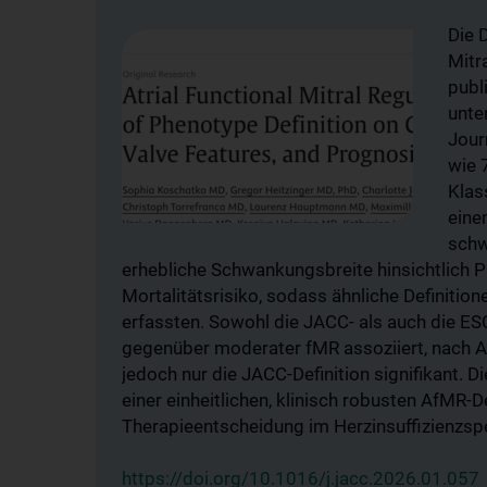
Die D
Mitr
publi
unte
Jour
wie 
Klas
eine
schw
erhebliche Schwankungsbreite hinsichtlich 
Mortalitätsrisiko, sodass ähnliche Definitio
erfassten. Sowohl die JACC- als auch die ESC
gegenüber moderater fMR assoziiert, nach Adj
jedoch nur die JACC-Definition signifikant. 
einer einheitlichen, klinisch robusten AfMR-De
Therapieentscheidung im Herzinsuffizienzsp
https://doi.org/10.1016/j.jacc.2026.01.057