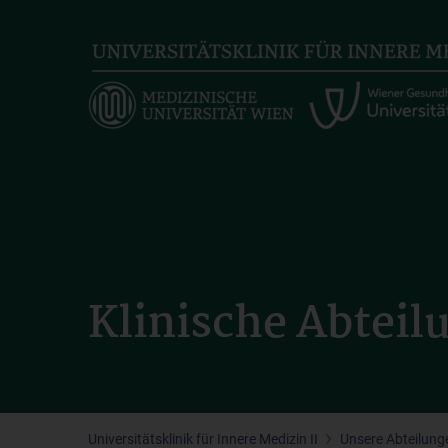
Skip
to
main
content
Klinische Abteil
Universitätsklinik für Innere Medizin II
Unsere Abteilung