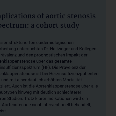
lications of aortic stenosis
spectrum: a cohort study
ieser strukturierten epidemiologischen
rbeitung untersuchten Dr. Heitzinger und Kollegen
Prävalenz und den prognostischen Impakt der
enklappenstenose über das gesamte
insuffizienzspektrum (HF). Die Prävelenz der
enklappenstenose ist bei Herzinsuffizienzpatienten
 und mit einer deutlich erhöhten Mortalität
ziiert. Auch ist die Aortenklappenstenose über alle
Subtypen hinweg mit deutlich schlechterer
en Stadien. Trotz klarer Indikationen wird ein
r Aortenstenose nicht interventionell behandelt,
ist.