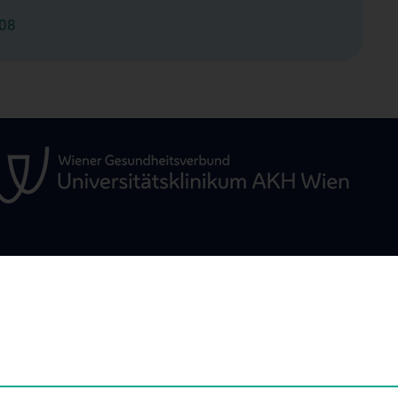
808
ÜR
UNSERE ABTEILUNGEN
STUDIUM, AUS- 
WEITERBILDUN
Klinische Abteilung für
Angiologie
Lehre an der Univ
für Innere Medizin
Klinische Abteilung für
erung
Kardiologie
Famulatur und K