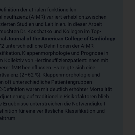
efinition der atrialen funktionellen
alinsuffizienz (AfMR) variiert erheblich zwischen
zierten Studien und Leitlinien. In dieser Arbeit
rsuchten Dr. Koschatko und Kollegen im Top-
nal
Journal of the American College of Cardiology
72 unterschiedliche Definitionen der AfMR
sifikation, Klappenmorphologie und Prognose in
m Kollektiv von Herzinsuffizienzpatient:innen mit
erer fMR beeinflussen. Es zeigte sich eine
Prävalenz (2–62 %), Klappenmorphologie und
nen oft unterschiedliche Patientengruppen
-Definition waren mit deutlich erhöhter Mortalität
ustierung auf traditionelle Risikofaktoren blieb
Die Ergebnisse unterstreichen die Notwendigkeit
finition für eine verlässliche Klassifikation und
ektrum.