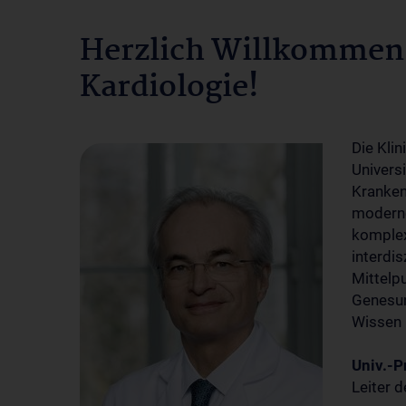
Herzlich Willkommen 
Kardiologie!
Die Klin
Universi
Kranken
moderne
komplex
interdi
Mittelp
Genesun
Wissen
Univ.-P
Leiter d