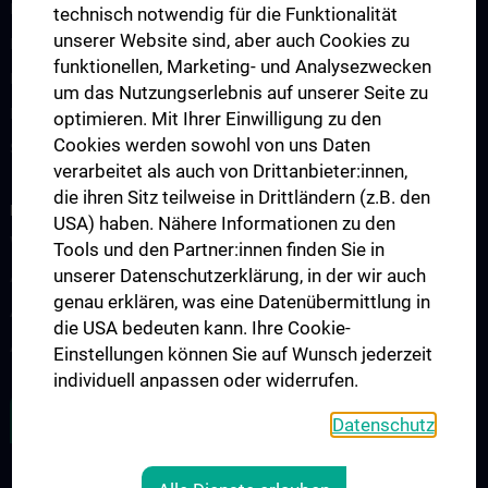
Lehre an der Universitätsklinik für Innere Medizin II
technisch notwendig für die Funktionalität
unserer Website sind, aber auch Cookies zu
Famulatur und KPJ
funktionellen, Marketing- und Analysezwecken
Mentoring Programme
um das Nutzungserlebnis auf unserer Seite zu
Postgraduale Programme
optimieren. Mit Ihrer Einwilligung zu den
Cookies werden sowohl von uns Daten
Sekretariat
verarbeitet als auch von Drittanbieter:innen,
die ihren Sitz teilweise in Drittländern (z.B. den
RESEARCH
USA) haben. Nähere Informationen zu den
Wissenschaft und Forschung
Tools und den Partner:innen finden Sie in
unserer Datenschutzerklärung, in der wir auch
Abteilung für Angiologie
genau erklären, was eine Datenübermittlung in
Abteilung für Kardiologie
die USA bedeuten kann. Ihre Cookie-
Abteilung für Pulmologie
Einstellungen können Sie auf Wunsch jederzeit
individuell anpassen oder widerrufen.
ZU DEN OFFENEN STELLEN
Datenschutz