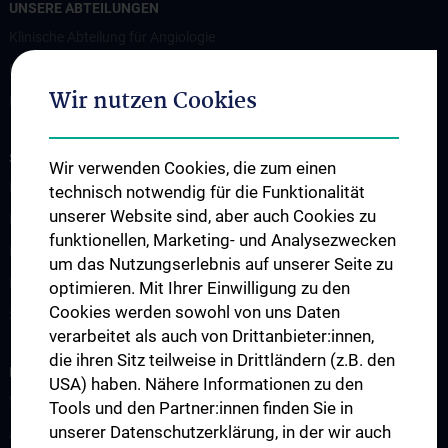
UNSERE ABTEILUNGEN
Klinische Abteilung für Angiologie
Klinische Abteilung für Kardiologie
Wir nutzen Cookies
Klinische Abteilung für Pulmologie
STUDIUM, AUS- UND WEITERBILDUNG
Wir verwenden Cookies, die zum einen
Lehre an der Universitätsklinik für Innere Medizin II
technisch notwendig für die Funktionalität
unserer Website sind, aber auch Cookies zu
Famulatur und KPJ
funktionellen, Marketing- und Analysezwecken
Mentoring Programme
um das Nutzungserlebnis auf unserer Seite zu
Postgraduale Programme
optimieren. Mit Ihrer Einwilligung zu den
Cookies werden sowohl von uns Daten
Sekretariat
verarbeitet als auch von Drittanbieter:innen,
die ihren Sitz teilweise in Drittländern (z.B. den
FORSCHUNG
USA) haben. Nähere Informationen zu den
Wissenschaft und Forschung
Tools und den Partner:innen finden Sie in
unserer Datenschutzerklärung, in der wir auch
Abteilung für Angiologie