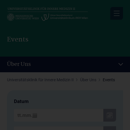
Skip
to
main
content
Events
Über Uns
Universitätsklinik für Innere Medizin II
Über Uns
Events
Datum